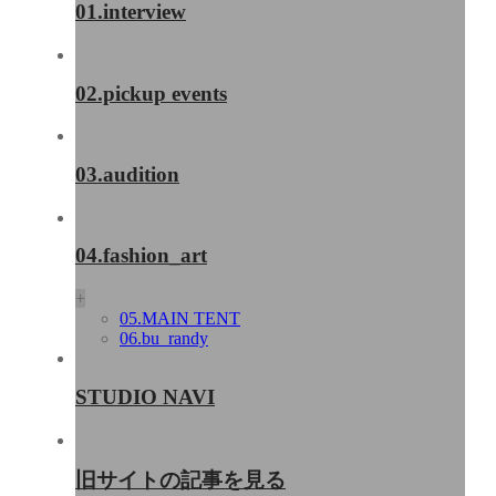
01.interview
02.pickup events
03.audition
04.fashion_art
+
05.MAIN TENT
06.bu_randy
STUDIO NAVI
旧サイトの記事を見る