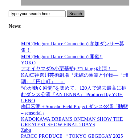
News:
MDC(Meguro Dance Connection) 参加ダンサー募
集！
MDC(Meguro Dance Connection) 開催!!
YOKO
アオイヤマダ&小栗基裕(s**t kingz)出演！
KAAT神奈川芸術劇場『未練の幽霊と怪物―「珊
瑚」「円山町」―』
“心が動く瞬間”を集めて。120人で過去最高に挑
むダンス公演『ANTENNA』 Produced by YOH
UENO
梅田宏明＋Somatic Field Project ダンス公演「動態
‒ sensorial」
KADOKAWA DREAMS ONEMAN SHOW THE
GREATEST SHOW FINAL 2DAYS
Zabu
PARCO PRODUCE 『TOKYO GEGEGAY 2025