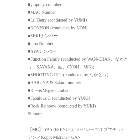
■yuiponyo number
■MAO Number
■Lil’Betty (conducted by YUMI)
■NONNON (conducted by NON)
■SEKIナンバー
■uma Number
■AYAナンバー
■Function Family (conducted by WAN-CHAN、なかと
ぅ、SAYAKA、結、CYOH、MiKi)
■SHOOTING UP↑ (conducted by なかとぅ)
■HARUNA & Sakura number
■くー&Mcgee number
■Fabulous.G (conducted by YUKI)
■Rock Rainbow (conducted by YUKI)
& more…
【MC】 YAS (6SENCE)／パイレーツオブマチョビ
アン／Koppi Mizrahi／GAN