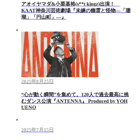
アオイヤマダ&小栗基裕(s**t kingz)出演！
KAAT神奈川芸術劇場『未練の幽霊と怪物―「珊
瑚」「円山町」―』
2025年8月25日
“心が動く瞬間”を集めて。120人で過去最高に挑
むダンス公演『ANTENNA』 Produced by YOH
UENO
2025年7月15日