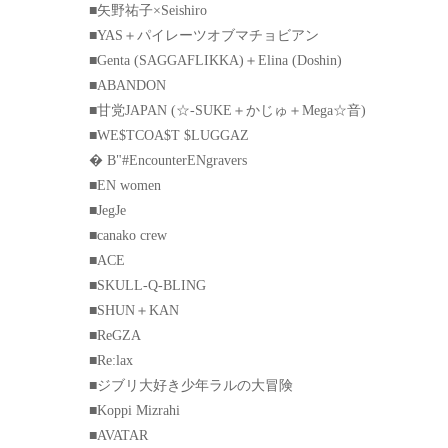
■矢野祐子×Seishiro
■YAS＋パイレーツオブマチョビアン
■Genta (SAGGAFLIKKA)＋Elina (Doshin)
■ABANDON
■甘党JAPAN (☆-SUKE＋かじゅ＋Mega☆音)
■WE$TCOA$T $LUGGAZ
� B"#EncounterENgravers
■EN women
■JegJe
■canako crew
■ACE
■SKULL-Q-BLING
■SHUN＋KAN
■ReGZA
■Re:lax
■ジブリ大好き少年ラルの大冒険
■Koppi Mizrahi
■AVATAR