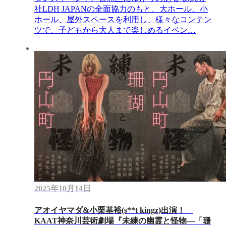
社LDH JAPANの全面協力のもと、大ホール、小
ホール、屋外スペースを利用し、様々なコンテン
ツで、子どもから大人まで楽しめるイベン…
2025年10月14日
アオイヤマダ&小栗基裕(s**t kingz)出演！
KAAT神奈川芸術劇場『未練の幽霊と怪物―「珊