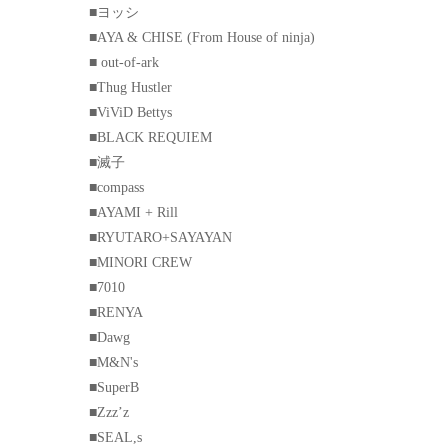
■ヨッシ
■AYA & CHISE (From House of ninja)
■ out-of-ark
■Thug Hustler
■ViViD Bettys
■BLACK REQUIEM
■滅子
■compass
■AYAMI + Rill
■RYUTARO+SAYAYAN
■MINORI CREW
■7010
■RENYA
■Dawg
■M&N's
■SuperB
■Zzz’z
■SEAL,s