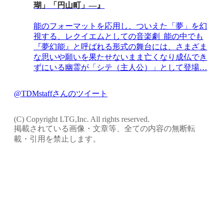
瑚」「円山町」―』
能のフォーマットを応用し、ついえた「夢」を幻
視する、レクイエムとしての音楽劇 能の中でも
『夢幻能』と呼ばれる形式の舞台には、さまざま
な思いや願いを果たせないまま亡くなり成仏でき
ずにいる幽霊が「シテ（主人公）」として登場…
@TDMstaffさんのツイート
(C) Copyright LTG,Inc. All rights reserved.
掲載されている画像・文章等、全ての内容の無断転
載・引用を禁止します。