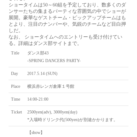
ショータイムは50～60組を予定しており、
数多くのダ
ンサーたちの集まるパーティな雰囲気の中でショーが
展
開。
豪華なゲストチーム・ピックアップチームはも
とより、
注目のナンバーや、気鋭のチームなど目白押
しだ。
なお、 ショータイムへのエントリーも受け付けてい
る。
詳細はダンス部サイト
まで。
Title
ダンス部43
-SPRING DANCERS PARTY-
Day
2017.5.14 (SUN)
Place
横浜赤レンガ倉庫１号館
Time
14:00-21:00
Ticket
2500yen(adv), 3000yen(day)
*入場時ドリンク代(500yen)が別途かかります。
【show】