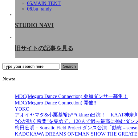
05.MAIN TENT
06.bu_randy
STUDIO NAVI
旧サイトの記事を見る
News:
MDC(Meguro Dance Connection) 参加ダンサー募集！
MDC(Meguro Dance Connection) 開催!!
YOKO
アオイヤマダ&小栗基裕(s**t kingz)出演！ KA
“心が動く瞬間”を集めて。120人で過去最高に挑むダンス公演『AN
梅田宏明＋Somatic Field Project ダンス公演「動態 ‒ sensor
KADOKAWA DREAMS ONEMAN SHOW THE GREATES