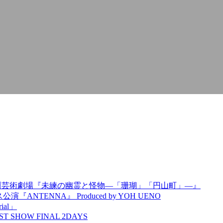
AT神奈川芸術劇場『未練の幽霊と怪物―「珊瑚」「円山町」―』
TENNA』 Produced by YOH UENO
ial」
T SHOW FINAL 2DAYS