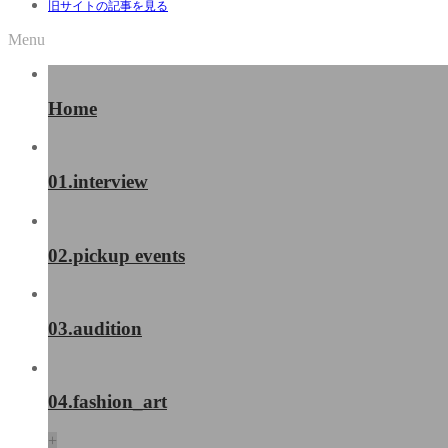
旧サイトの記事を見る
Menu
Home
01.interview
02.pickup events
03.audition
04.fashion_art
+