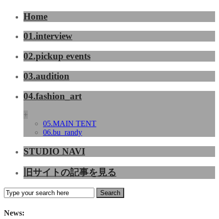
Home
01.interview
02.pickup events
03.audition
04.fashion_art
+
05.MAIN TENT
06.bu_randy
STUDIO NAVI
旧サイトの記事を見る
News: