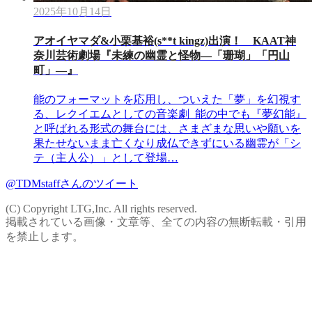
2025年10月14日
アオイヤマダ&小栗基裕(s**t kingz)出演！ KAAT神
奈川芸術劇場『未練の幽霊と怪物―「珊瑚」「円山
町」―』
能のフォーマットを応用し、ついえた「夢」を幻視す
る、レクイエムとしての音楽劇 能の中でも『夢幻能』
と呼ばれる形式の舞台には、さまざまな思いや願いを
果たせないまま亡くなり成仏できずにいる幽霊が「シ
テ（主人公）」として登場…
@TDMstaffさんのツイート
(C) Copyright LTG,Inc. All rights reserved.
掲載されている画像・文章等、全ての内容の無断転載・引用
を禁止します。