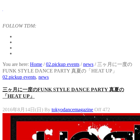
FOLLOW TDM:
AT神奈川芸術劇場『未練の幽霊と怪物―「珊瑚」「円山町」―』
TENNA』 Produced by YOH UENO
ial」
T SHOW FINAL 2DAYS
You are here:
Home
/
02.pickup events
/
news
/
三ヶ月に一度の
！
FUNK STYLE DANCE PARTY 真夏の「HEAT UP」
02.pickup events
,
news
三ヶ月に一度のFUNK STYLE DANCE PARTY 真夏の
「HEAT UP」
2016年8月14日(日)
By
tokyodancemagazine
Off
472