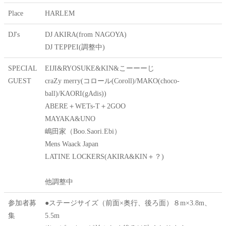
Place
HARLEM
DJ's
DJ AKIRA(from NAGOYA)
DJ TEPPEI(調整中)
SPECIAL
EIJI&RYOSUKE&KIN&こーーーじ
GUEST
craZy merry(コロール(Coroll)/MAKO(choco-
ball)/KAORI(gAdis))
ABERE＋WETs-T＋2GOO
MAYAKA&UNO
嶋田家（Boo.Saori.Ebi）
Mens Waack Japan
LATINE LOCKERS(AKIRA&KIN＋？)
他調整中
参加者募
●ステージサイズ（前面×奥行、後ろ面）８m×3.8m、
集
5.5m