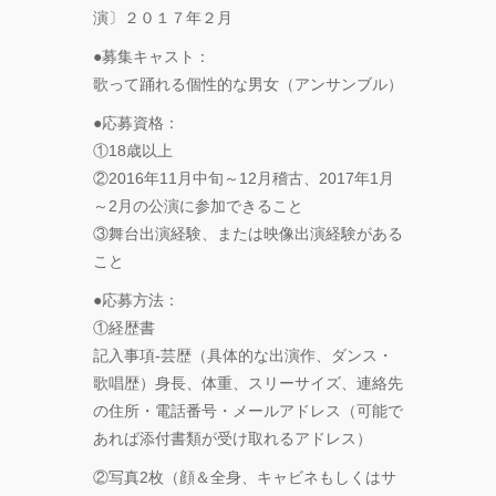
DREAMS
演〕２０１７年２月
ONEMAN
SHOW THE
●募集キャスト：
GREATEST
歌って踊れる個性的な男女（アンサンブル）
SHOW
FINAL
●応募資格：
2DAYS
①18歳以上
②2016年11月中旬～12月稽古、2017年1月
Zabu
～2月の公演に参加できること
③舞台出演経験、または映像出演経験がある
PARCO
こと
PRODUCE
『TOKYO
●応募方法：
GEGEGAY
①経歴書
2025
記入事項-芸歴（具体的な出演作、ダンス・
TOUR』
歌唱歴）身長、体重、スリーサイズ、連絡先
の住所・電話番号・メールアドレス（可能で
「GREENROOM
FESTIVAL 20th
あれば添付書類が受け取れるアドレス）
Anniversary」レ
②写真2枚（顔＆全身、キャビネもしくはサ
ポート！