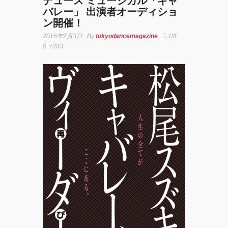
デュース ミュージカル「キャ
バレー」 出演者オーディショ
ン開催！
YOKO
2016年2月3日
By
tokyodancemagazine
Off
アオイ
7283
ヤマダ
&小栗
基裕
(s**t
kingz)
出
演！
KAAT
神奈川
芸術劇
場『未
練の幽
霊と怪
物
―「珊
瑚」
「円山