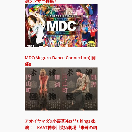
加ダンサー募集！
MDC(Meguro Dance Connection) 開
催!!
アオイヤマダ&小栗基裕(s**t kingz)出
演！ KAAT神奈川芸術劇場『未練の幽