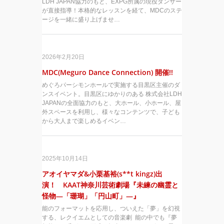
LDH JAPAN協力のもと、EXPG所属の現役ダンサー
が直接指導！本格的なレッスンを経て、MDCのステ
ージを一緒に盛り上げませ…
2026年2月20日
MDC(Meguro Dance Connection) 開催!!
めぐろパーシモンホールで実施する目黒区主催のダ
ンスイベント。目黒区にゆかりのある 株式会社LDH
JAPANの全面協力のもと、大ホール、小ホール、屋
外スペースを利用し、様々なコンテンツで、子ども
から大人まで楽しめるイベン…
2025年10月14日
アオイヤマダ&小栗基裕(s**t kingz)出
演！ KAAT神奈川芸術劇場『未練の幽霊と
怪物―「珊瑚」「円山町」―』
能のフォーマットを応用し、ついえた「夢」を幻視
する、レクイエムとしての音楽劇 能の中でも『夢