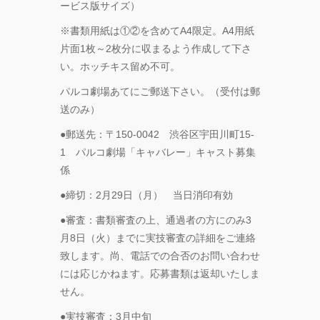
ービス版サイズ）
FOLLOW TDM:
※書類用紙は①②を含めてA4限定。A4用紙
片面1枚～2枚分に収まるよう作成して下さ
い。ホッチキス留め不可。
パルコ劇場あてにご郵送下さい。（受付は郵
送のみ）
●郵送先：〒150-0042 渋谷区宇田川町15-
1 パルコ劇場「キャバレー」キャスト募集
係
●締切：2月29日（月） 当日消印有効
●審査：書類審査の上、通過者の方にのみ3
月8日（火）までに実技審査の詳細をご連絡
致します。尚、電話での合否のお問い合わせ
には応じかねます。応募書類は返却いたしま
せん。
●実技審査：3月中旬