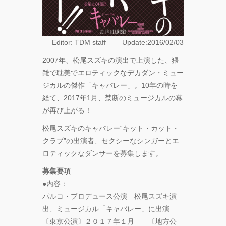
町」
―』
“心が動く瞬
Editor: TDM staff Update:2016/02/03
間”を集めて。
120人で過去最
2007年、松尾スズキの演出で上演した、猥
高に挑むダン
雑で耽美でエロティックなデカダン・ミュー
ス公演
ジカルの傑作「キャバレー」。10年の時を
『ANTENNA』
Produced by
経て、2017年1月、禁断のミュージカルの幕
YOH UENO
が再び上がる！
松尾スズキのキャバレー“キット・カット・
梅田宏明＋
クラブ”の出演者、セクシーなシンガーとエ
Somatic
Field
ロティックなダンサーを募集します。
Project ダ
募集要項
ンス公演
「動態 ‒
●内容：
sensorial」
パルコ・プロデュース公演 松尾スズキ演
出、ミュージカル「キャバレー」に出演
KADOKAWA
〔東京公演〕２０１７年１月 〔地方公