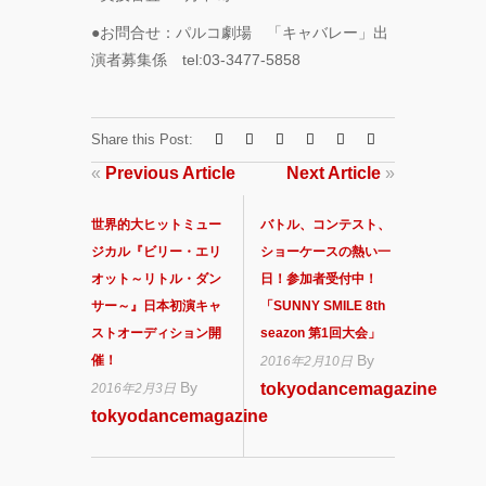
●お問合せ：パルコ劇場 「キャバレー」出
演者募集係 tel:03-3477-5858
Share this Post:
«
Previous Article
Next Article
»
世界的大ヒットミュー
バトル、コンテスト、
ジカル『ビリー・エリ
ショーケースの熱い一
オット～リトル・ダン
日！参加者受付中！
サー～』日本初演キャ
「SUNNY SMILE 8th
ストオーディション開
seazon 第1回大会」
By
催！
2016年2月10日
By
tokyodancemagazine
2016年2月3日
tokyodancemagazine