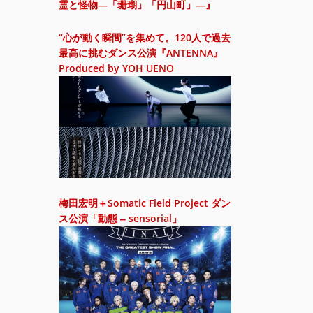
霊と怪物―「珊瑚」「円山町」―』
“心が動く瞬間”を集めて。120人で過去
最高に挑むダンス公演『ANTENNA』
Produced by YOH UENO
梅田宏明＋Somatic Field Project ダン
ス公演「動態 ‒ sensorial」