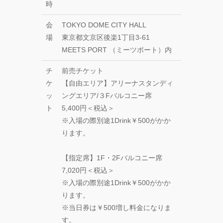
町」
時
―』
会
TOKYO DOME CITY HALL
“心が動く瞬
場
東京都文京区後楽1丁目3-61
間”を集めて。
MEETS PORT （ミーツポート）内
120人で過去最
高に挑むダン
チ
前売チケット
ス公演
ケ
【自由エリア】アリーナスタンディ
『ANTENNA』
Produced by
ッ
ングエリア/３Fバルコニー席
YOH UENO
ト
5,400円＜税込＞
※入場の際別途1Drink￥500がかか
梅田宏明＋
ります。
Somatic
Field
【指定席】1F・2Fバルコニー席
Project ダ
ンス公演
7,020円＜税込＞
「動態 ‒
※入場の際別途1Drink￥500がかか
sensorial」
ります。
※当日券は￥500増し料金になりま
KADOKAWA
す。