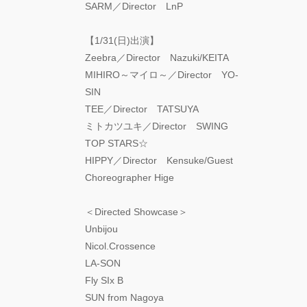
SARM／Director LnP
【1/31(日)出演】
Zeebra／Director Nazuki/KEITA
MIHIRO～マイロ～／Director YO-
SIN
TEE／Director TATSUYA
ミトカツユキ／Director SWING
TOP STARS☆
HIPPY／Director Kensuke/Guest
Choreographer Hige
＜Directed Showcase＞
Unbijou
Nicol.Crossence
LA-SON
Fly SIx B
SUN from Nagoya