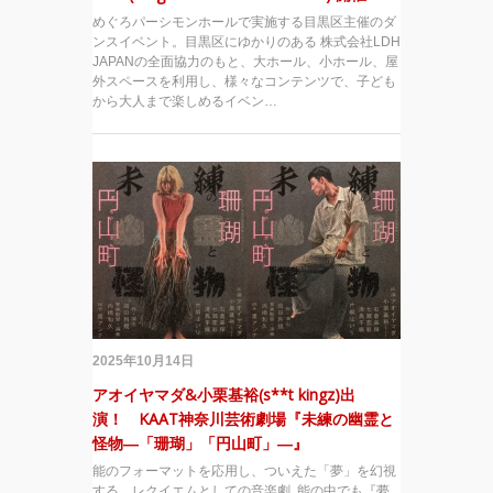
めぐろパーシモンホールで実施する目黒区主催のダ
ンスイベント。目黒区にゆかりのある 株式会社LDH
JAPANの全面協力のもと、大ホール、小ホール、屋
外スペースを利用し、様々なコンテンツで、子ども
から大人まで楽しめるイベン…
2025年10月14日
アオイヤマダ&小栗基裕(s**t kingz)出
演！ KAAT神奈川芸術劇場『未練の幽霊と
怪物―「珊瑚」「円山町」―』
能のフォーマットを応用し、ついえた「夢」を幻視
する、レクイエムとしての音楽劇 能の中でも『夢