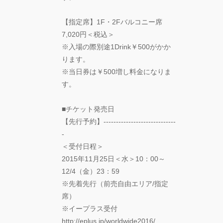
DREAMS
ONEMAN
SHOW THE
【指定席】1F・2Fバルコニー席
GREATEST
7,020円＜税込＞
SHOW
※入場の際別途1Drink￥500がかか
FINAL
ります。
2DAYS
※当日券は￥500増し料金になりま
す。
Zabu
■チケット発売日
PARCO
PRODUCE
【先行予約】-----------------------------
『TOKYO
-
GEGEGAY
＜受付日程＞
2025
2015年11月25日＜水＞10：00～
TOUR』
12/4（金）23：59
※先着先行（前売自由エリア/指定
「GREENROOM
FESTIVAL 20th
席）
Anniversary」レ
※イープラス受付
ポート！
http://eplus.jp/worldwide2016/