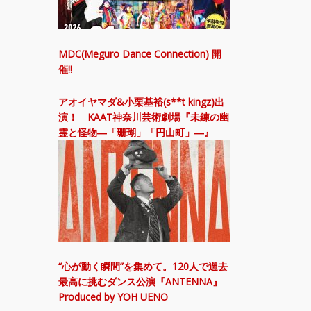
MDC(Meguro Dance Connection) 開
催!!
アオイヤマダ&小栗基裕(s**t kingz)出
演！ KAAT神奈川芸術劇場『未練の幽
霊と怪物―「珊瑚」「円山町」―』
“心が動く瞬間”を集めて。120人で過去
最高に挑むダンス公演『ANTENNA』
Produced by YOH UENO