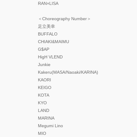
RAN×LISA
＜Choreography Number＞
足立美幸
BUFFALO
CHIAKI&MAIMU
G$AP
HigH VLEND
Junkie
Kakeru(MASA/Naoaki/KARINA)
KAORI
KEIGO
KOTA
KYO
LAND
MARINA
Megumi Lino
MIO