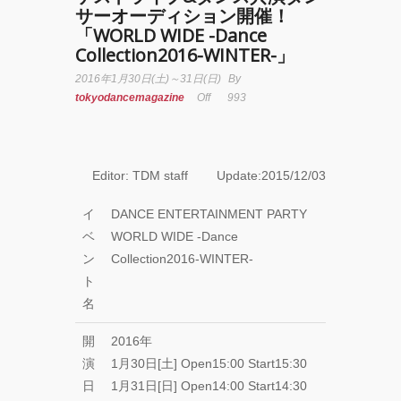
サーオーディション開催！
「WORLD WIDE -Dance
YOKO
Collection2016-WINTER-」
2016年1月30日(土)～31日(日)
By
アオイ
ヤマダ
tokyodancemagazine
Off
993
&小栗
基裕
(s**t
kingz)
Editor: TDM staff Update:2015/12/03
出
演！
イ
DANCE ENTERTAINMENT PARTY
KAAT
ベ
WORLD WIDE -Dance
神奈川
ン
Collection2016-WINTER-
芸術劇
場『未
ト
練の幽
名
霊と怪
物
開
2016年
―「珊
演
1月30日[土] Open15:00 Start15:30
瑚」
「円山
日
1月31日[日] Open14:00 Start14:30